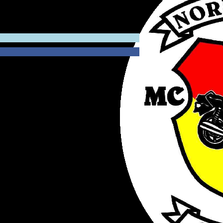
REIGNISSE!
IR WÜRDEN UNS FREUEN.
 ZU TRETEN.