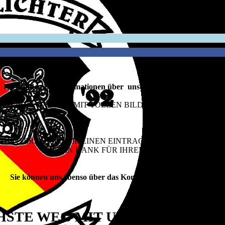
Hier finden Sie Informationen über uns und unsere Aktivitäten.
UCH EINE GALERIE MIT TOLLEN BILDERN DER LETZTEN E
D HINTERLASSEN SIE EINEN EINTRAG IM GÄSTEBUCH, W
VIELEN DANK FÜR IHREN BESUCH!
Sie können uns ebenso über das Kontaktformular erreichen.
HSTE WEG MIT UNS IN KONTAKT