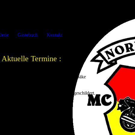
lerie
Gästebuch
Kontakt
Aktuelle Termine :
Einladung zum Motorradtreffen in Südbäke
vom 07.-09. August 2026
A29, Abfahrt Nr.12 Rastede Dann Ausgeschildert.
Delfshauser Str. 1
26180 Rastede / Südbäke