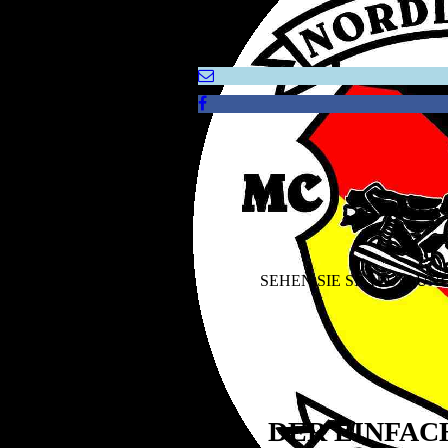
ES GIBT A
SEHEN SIE SICH UM UN
DER EINFAC